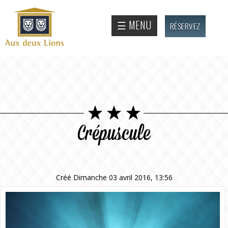
Aller au
contenu
Site
☰ MENU
RÉSERVEZ
principal
officiel
de
l'Auberge
aux deux
lions
Crépuscule
Créé Dimanche 03 avril 2016, 13:56