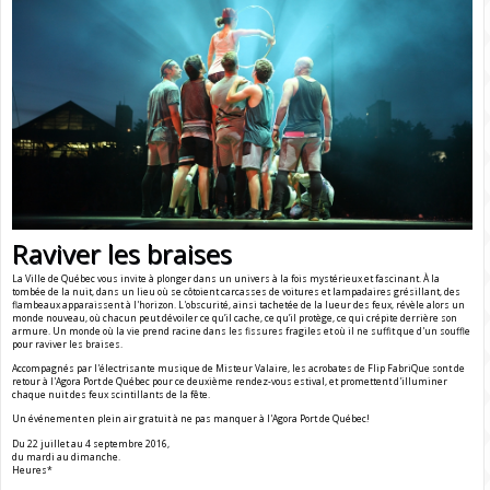
Raviver les braises
La Ville de Québec vous invite à plonger dans un univers à la fois mystérieux et fascinant. À la
tombée de la nuit, dans un lieu où se côtoient carcasses de voitures et lampadaires grésillant, des
flambeaux apparaissent à l'horizon. L'obscurité, ainsi tachetée de la lueur des feux, révèle alors un
monde nouveau, où chacun peut dévoiler ce qu’il cache, ce qu’il protège, ce qui crépite derrière son
armure. Un monde où la vie prend racine dans les fissures fragiles et où il ne suffit que d'un souffle
pour raviver les braises.
Accompagnés par l'électrisante musique de Misteur Valaire, les acrobates de Flip FabriQue sont de
retour à l'Agora Port de Québec pour ce deuxième rendez-vous estival, et promettent d'illuminer
chaque nuit des feux scintillants de la fête.
Un événement en plein air gratuit à ne pas manquer à l'Agora Port de Québec!
Du 22 juillet au 4 septembre 2016,
du mardi au dimanche.
Heures*