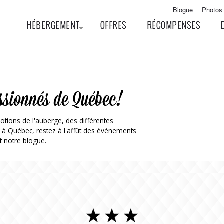
Aller au
Main menu
Blogue
Photos
contenu
User menu
HÉBERGEMENT
OFFRES
RÉCOMPENSES
principal
ssionnés de Québec!
otions de l'auberge, des différentes
t à Québec, restez à l'affût des événements
t notre blogue.