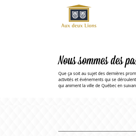
Site
officiel
de
l'Auberge
aux deux
lions
Nous sommes des pa
Que ça soit au sujet des dernières prom
activités et événements qui se déroulen
qui animent la ville de Québec en suivan
ok
Twitter
RSS