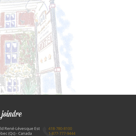
 joindre
Bld René-Lévesque Est
418-780-8100
bec (Qc) - Canada
1-877-777-9444