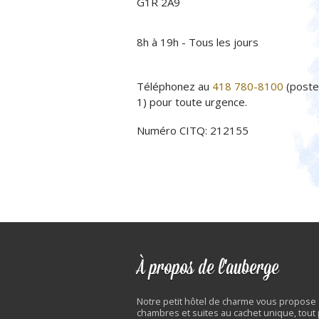
G1R 2A9
8h à 19h - Tous les jours
Téléphonez au
418 780-8100
(poste
1) pour toute urgence.
Numéro CITQ: 212155
À propos de l'auberge
Notre petit hôtel de charme vous propose
chambres et suites au cachet unique, tout