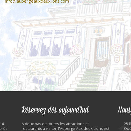
info@aubergeauxdeuxlions.com
Réservez dès aujourd'hui
Nous
 14
À deux pas de toutes les attractions et
25 
 près
restaurants à visiter, l'Auberge Aux deux Lions est
Qué