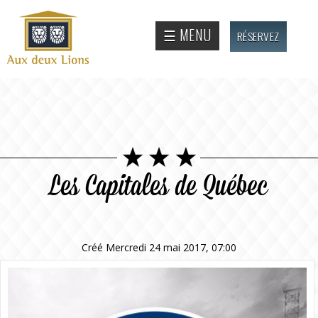
Aller au
contenu
Site
☰ MENU
RÉSERVEZ
principal
officiel
de
l'Auberge
aux deux
lions
Les Capitales de Québec
Créé Mercredi 24 mai 2017, 07:00