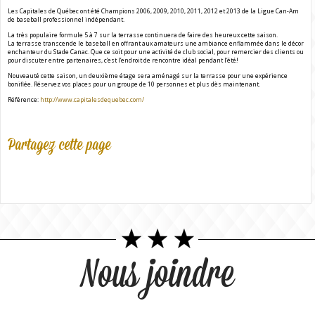
Les Capitales de Québec ont été Champions 2006, 2009, 2010, 2011, 2012 et 2013 de la Ligue Can-Am
de baseball professionnel indépendant.
La très populaire formule 5 à 7 sur la terrasse continuera de faire des heureux cette saison.
La terrasse transcende le baseball en offrant aux amateurs une ambiance enflammée dans le décor
enchanteur du Stade Canac. Que ce soit pour une activité de club social, pour remercier des clients ou
pour discuter entre partenaires, c’est l’endroit de rencontre idéal pendant l’été!
Nouveauté cette saison, un deuxième étage sera aménagé sur la terrasse pour une expérience
bonifiée. Réservez vos places pour un groupe de 10 personnes et plus dès maintenant.
Référence:
http://www.capitalesdequebec.com/
Partagez cette page
Nous joindre