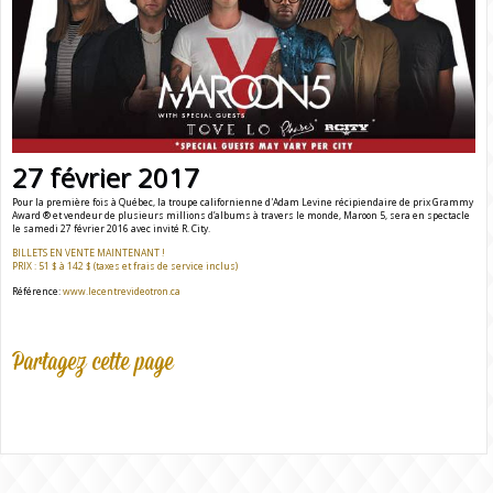
27 février 2017
Pour la première fois à Québec, la troupe californienne d'Adam Levine récipiendaire de prix Grammy
Award ® et vendeur de plusieurs millions d’albums à travers le monde, Maroon 5, sera en spectacle
le samedi 27 février 2016 avec invité R. City.
BILLETS EN VENTE MAINTENANT !
PRIX : 51 $ à 142 $ (taxes et frais de service inclus)
Référence:
www.lecentrevideotron.ca
Partagez cette page