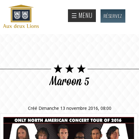
Aller au
contenu
Site
☰ MENU
RÉSERVEZ
principal
officiel
de
l'Auberge
aux deux
lions
Maroon 5
Créé Dimanche 13 novembre 2016, 08:00