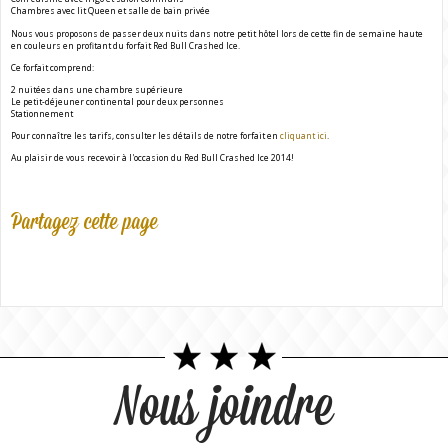
Chambres avec lit Queen et salle de bain privée
Nous vous proposons de passer deux nuits dans notre petit hôtel lors de cette fin de semaine haute
en couleurs en profitant du forfait Red Bull Crashed Ice.
Ce forfait comprend:
2 nuitées dans une chambre supérieure
Le petit-déjeuner continental pour deux personnes
Stationnement
Pour connaître les tarifs, consulter les détails de notre forfait en
cliquant ici
.
Au plaisir de vous recevoir à l'occasion du Red Bull Crashed Ice 2014!
Partagez cette page
Nous joindre