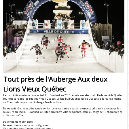
Tout près de l'Auberge Aux deux
Lions Vieux Québec
La compétition internationale Red Bull Crashed Ice 2015 débute aux abords du Parlement de Québec
pour passer dans les rues du Vieux-Québec. Le Red Bull Crashed Ice de Québec se déroule à moins
de 20 minutes à pied de l'Auberge Aux deux Lions.
Notre petit hôtel vous offre tout le confort dont vous aurez besoin avant et après avoir encouragé les
coureurs du Red Bull Crashed Ice. Situé au centre-ville de Québec, notre auberge de 15 chambres et
suites vous offre:
Stationnement sur place
Internet haute vitesse sans fil gratuit
Coin cuisine avec frigo et salon communs