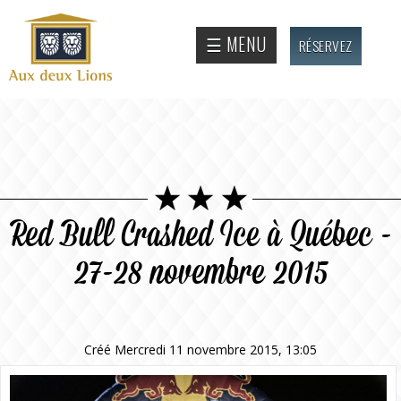
Aller au
contenu
Site
☰ MENU
RÉSERVEZ
principal
officiel
de
l'Auberge
aux deux
lions
Red Bull Crashed Ice à Québec -
27-28 novembre 2015
Créé Mercredi 11 novembre 2015, 13:05