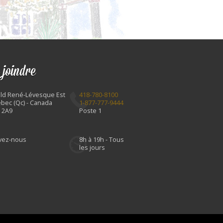
 joindre
Bld René-Lévesque Est
418-780-8100
bec (Qc) - Canada
1-877-777-9444
 2A9
Poste 1
ivez-nous
8h à 19h - Tous
les jours