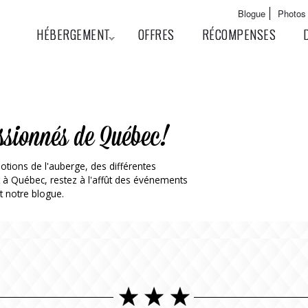
Aller au
Main menu
Blogue
Photos
contenu
User menu
HÉBERGEMENT
OFFRES
RÉCOMPENSES
principal
ssionnés de Québec!
otions de l'auberge, des différentes
t à Québec, restez à l'affût des événements
t notre blogue.