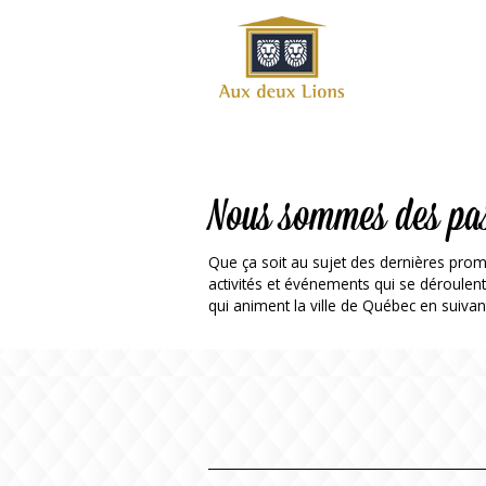
Site
officiel
de
l'Auberge
aux deux
lions
Nous sommes des pa
Que ça soit au sujet des dernières prom
activités et événements qui se déroulen
qui animent la ville de Québec en suivan
ok
Twitter
RSS