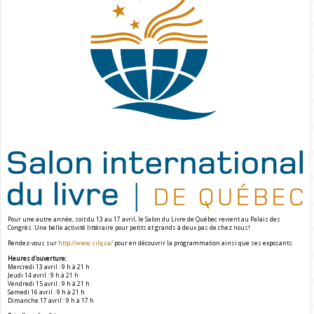
Pour une autre année, soit du 13 au 17 avril, le Salon du Livre de Québec revient au Palais des
Congrès. Une belle activité littéraire pour petits et grands à deux pas de chez nous!
Rendez-vous sur
http://www.silq.ca/
pour en découvrir la programmation ainsi que ses exposants.
Heures d'ouverture:
Mercredi 13 avril : 9 h à 21 h
Jeudi 14 avril : 9 h à 21 h
Vendredi 15 avril : 9 h à 21 h
Samedi 16 avril : 9 h à 21 h
Dimanche 17 avril : 9 h à 17 h