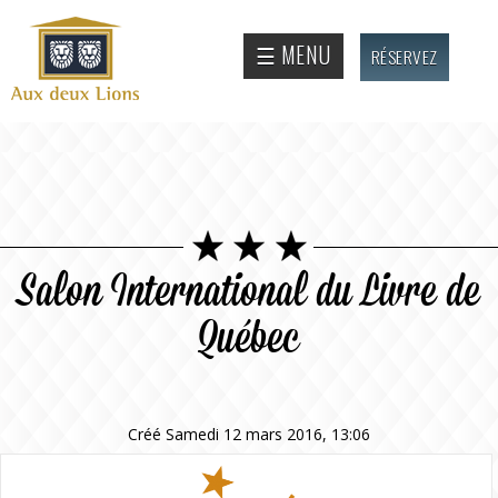
Aller au
contenu
Site
☰ MENU
RÉSERVEZ
principal
officiel
de
l'Auberge
aux deux
lions
Salon International du Livre de
Québec
Créé Samedi 12 mars 2016, 13:06