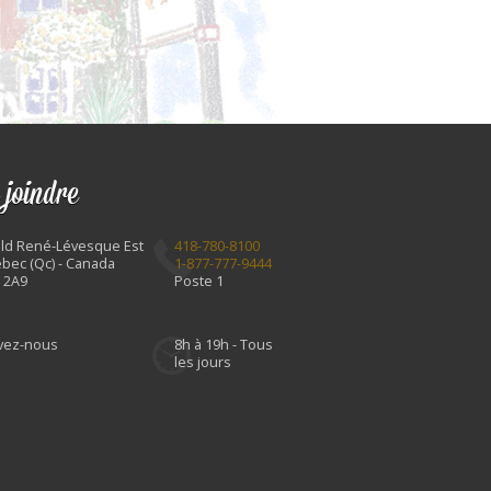
 joindre
Bld René-Lévesque Est
418-780-8100
bec (Qc) - Canada
1-877-777-9444
 2A9
Poste 1
ivez-nous
8h à 19h - Tous
les jours