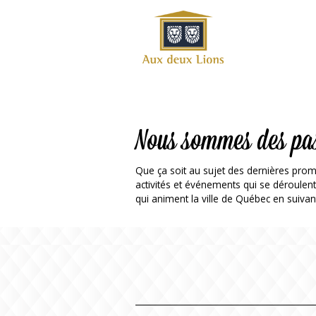
Site
officiel
de
l'Auberge
aux deux
lions
Nous sommes des pa
Que ça soit au sujet des dernières prom
activités et événements qui se déroulen
qui animent la ville de Québec en suivan
ok
Twitter
RSS