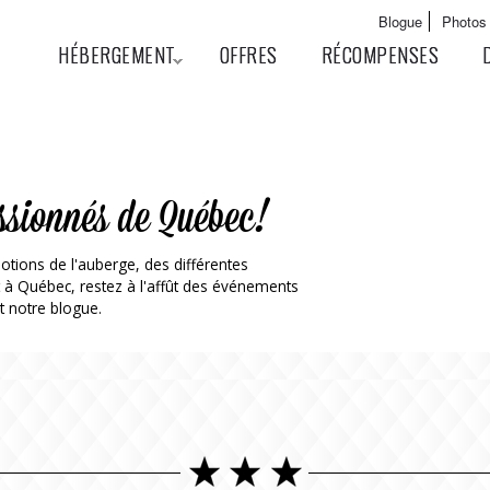
Aller au
Main menu
Blogue
Photos
contenu
User menu
HÉBERGEMENT
OFFRES
RÉCOMPENSES
principal
ssionnés de Québec!
otions de l'auberge, des différentes
t à Québec, restez à l'affût des événements
t notre blogue.