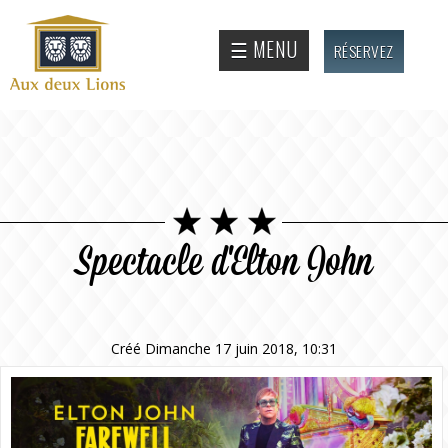
Aller au
contenu
Site
☰ MENU
RÉSERVEZ
principal
officiel
de
l'Auberge
aux deux
lions
Spectacle d'Elton John
Créé Dimanche 17 juin 2018, 10:31