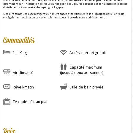
Pour chacune de ses chambres, les normes environnementales de l’Auberge ont été respectées
notamment par l’installation de réducteur de débit d’eau pour les douches et par la mise en place de
distributeurs à savon et à shampoing biologiques.
Une aire commune avec réfrigérateur, micro-ondes et cafetière est à la disposition des clients. Ils
ont également accès à un balcon ensoleillé situé à l'étage de notre établissement.
Commodités
1 lit King
Accès Internet gratuit
Capacité maximum
Air climatisé
(jusqu'à deux personnes)
Réveil-matin
Salle de bain privée
TV cablé - écran plat
Prix