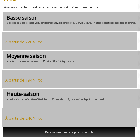
Réservez votre chambre directement avec nous et profitez du meilleur prix.
Basse saison
La période de la basse saison va du 1er décembre au 22 décembre et du 3 janvier jusqu'au 14 avril (à l'exception de la période du carnaval).
À partir de 220 $ +tx
Moyenne saison
La période de la moyenne saison va du 15 avril au 31 mai ainsi que novembre.
À partir de 194 $ +tx
Haute-saison
La haute-saison va du 1er juin au 30 octobre, du 23 décembre au 2 janvier ainsi que la période du carnaval.
À partir de 246 $ +tx
Réservez au meilleur prix disponible