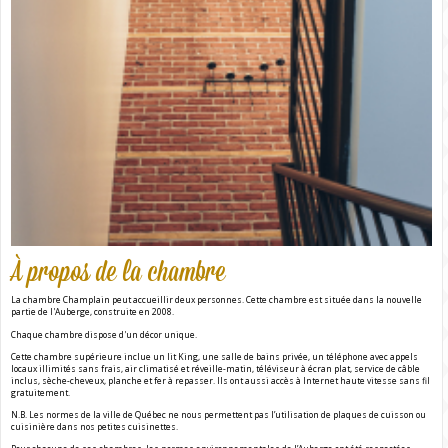
À propos de la chambre
La chambre Champlain peut accueillir deux personnes. Cette chambre est située dans la nouvelle
partie de l'Auberge, construite en 2008.
Chaque chambre dispose d'un décor unique.
Cette chambre supérieure inclue un lit King, une salle de bains privée, un téléphone avec appels
locaux illimités sans frais, air climatisé et réveille-matin, téléviseur à écran plat, service de câble
inclus, sèche-cheveux, planche et fer à repasser. Ils ont aussi accès à Internet haute vitesse sans fil
gratuitement.
N.B. Les normes de la ville de Québec ne nous permettent pas l’utilisation de plaques de cuisson ou
cuisinière dans nos petites cuisinettes.