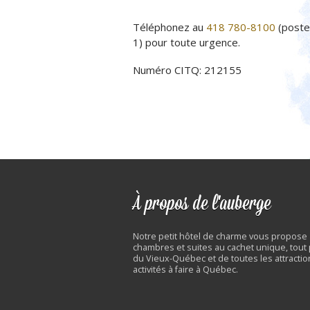
Téléphonez au
418 780-8100
(poste
1) pour toute urgence.
Numéro CITQ: 212155
À propos de l'auberge
Notre petit hôtel de charme vous propose
chambres et suites au cachet unique, tout
du Vieux-Québec et de toutes les attractio
activités à faire à Québec.