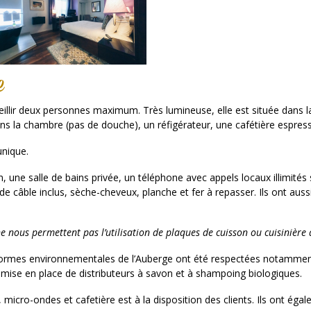
e
llir deux personnes maximum. Très lumineuse, elle est située dans la
 la chambre (pas de douche), un réfigérateur, une cafétière espresso
nique.
ne salle de bains privée, un téléphone avec appels locaux illimités san
 de câble inclus, sèche-cheveux, planche et fer à repasser. Ils ont aus
e nous permettent pas l’utilisation de plaques de cuisson ou cuisinière d
rmes environnementales de l’Auberge ont été respectées notamment p
a mise en place de distributeurs à savon et à shampoing biologiques.
icro-ondes et cafetière est à la disposition des clients. Ils ont éga