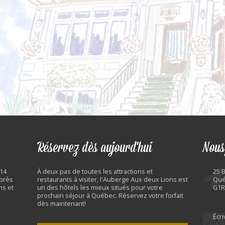
Réservez dès aujourd'hui
Nous
 14
À deux pas de toutes les attractions et
25 
 près
restaurants à visiter, l'Auberge Aux deux Lions est
Qué
ns et
un des hôtels les mieux situés pour votre
G1R
prochain séjour à Québec. Réservez votre forfait
dès maintenant!
Écr