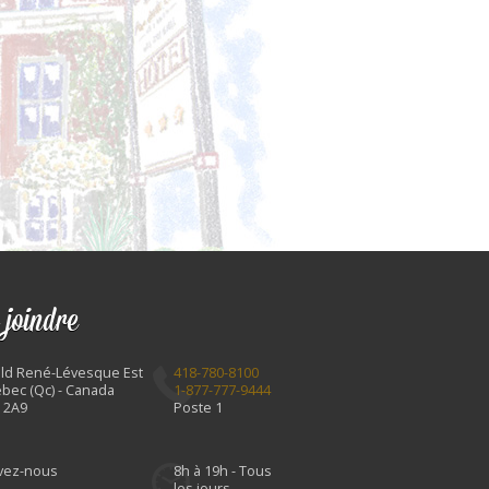
 joindre
Bld René-Lévesque Est
418-780-8100
bec (Qc) - Canada
1-877-777-9444
 2A9
Poste 1
ivez-nous
8h à 19h - Tous
les jours