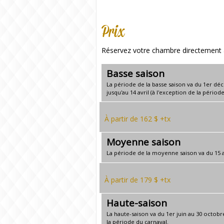
Prix
Réservez votre chambre directement av
Basse saison
La période de la basse saison va du 1er dé
jusqu'au 14 avril (à l'exception de la périod
À partir de 162 $ +tx
Moyenne saison
La période de la moyenne saison va du 15 a
À partir de 179 $ +tx
Haute-saison
La haute-saison va du 1er juin au 30 octobr
la période du carnaval.