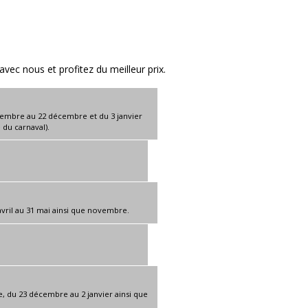
ec nous et profitez du meilleur prix.
cembre au 22 décembre et du 3 janvier
e du carnaval).
vril au 31 mai ainsi que novembre.
e, du 23 décembre au 2 janvier ainsi que