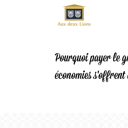
Site
officiel
de
l'Auberge
aux deux
lions
Pourquoi payer le g
économies s'offrent
ok
Twitter
RSS