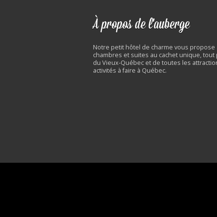
À propos de l'auberge
Notre petit hôtel de charme vous propose
chambres et suites au cachet unique, tout
du Vieux-Québec et de toutes les attractio
activités à faire à Québec.