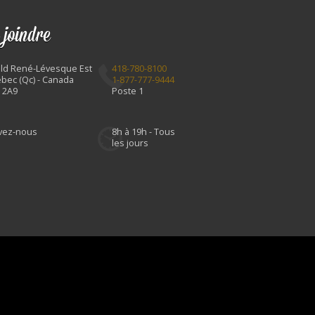
 joindre
Bld René-Lévesque Est
418-780-8100
bec (Qc) - Canada
1-877-777-9444
 2A9
Poste 1
ivez-nous
8h à 19h - Tous
les jours