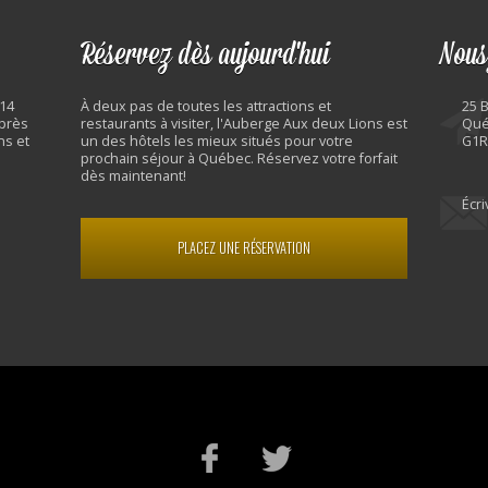
Réservez dès aujourd'hui
Nous
 14
À deux pas de toutes les attractions et
25 
 près
restaurants à visiter, l'Auberge Aux deux Lions est
Qué
ns et
un des hôtels les mieux situés pour votre
G1R
prochain séjour à Québec. Réservez votre forfait
dès maintenant!
Écr
PLACEZ UNE RÉSERVATION