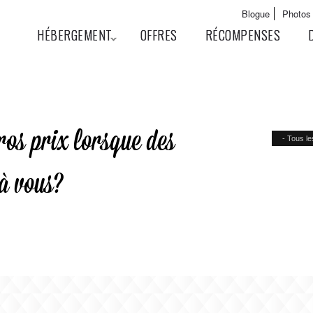
Aller au
Main menu
Blogue
Photos
contenu
User menu
HÉBERGEMENT
OFFRES
RÉCOMPENSES
principal
ros prix lorsque des
 à vous?