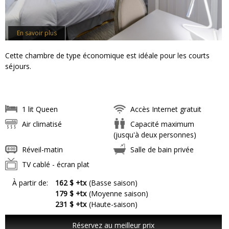
En savoir plus
Cette chambre de type économique est idéale pour les courts
séjours.
1 lit Queen
Accès Internet gratuit
Air climatisé
Capacité maximum
(jusqu'à deux personnes)
Réveil-matin
Salle de bain privée
TV cablé - écran plat
À partir de:
162 $ +tx
(Basse saison)
179 $ +tx
(Moyenne saison)
231 $ +tx
(Haute-saison)
Réservez au meilleur prix