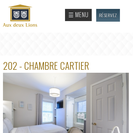
Aller au
contenu
Site
☰ MENU
RÉSERVEZ
principal
officiel
de
l'Auberge
aux deux
lions
202 - CHAMBRE CARTIER