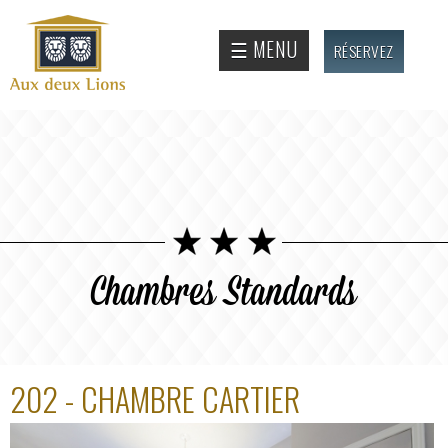
Aller au
contenu
Site
☰ MENU
RÉSERVEZ
principal
officiel
de
l'Auberge
aux deux
lions
Chambres Standards
202 - CHAMBRE CARTIER