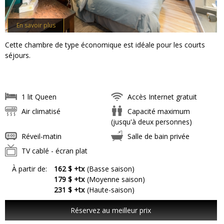
En savoir plus
Cette chambre de type économique est idéale pour les courts
séjours.
1 lit Queen
Accès Internet gratuit
Air climatisé
Capacité maximum
(jusqu'à deux personnes)
Réveil-matin
Salle de bain privée
TV cablé - écran plat
À partir de:
162 $ +tx
(Basse saison)
179 $ +tx
(Moyenne saison)
231 $ +tx
(Haute-saison)
Réservez au meilleur prix