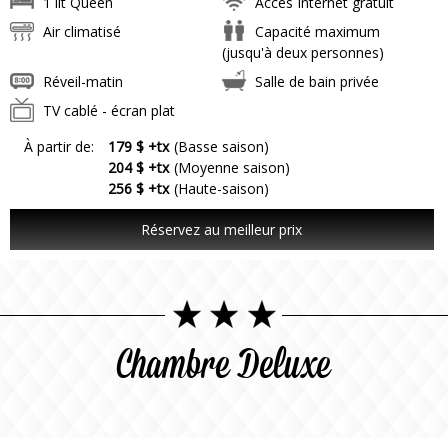
1 lit Queen
Accès Internet gratuit
Air climatisé
Capacité maximum
(jusqu'à deux personnes)
Réveil-matin
Salle de bain privée
TV cablé - écran plat
À partir de:
179 $ +tx
(Basse saison)
204 $ +tx
(Moyenne saison)
256 $ +tx
(Haute-saison)
Réservez au meilleur prix
Chambre Deluxe