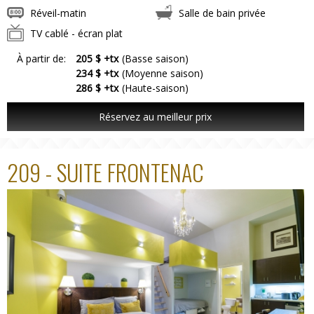
Réveil-matin
Salle de bain privée
TV cablé - écran plat
À partir de:
205 $ +tx
(Basse saison)
234 $ +tx
(Moyenne saison)
286 $ +tx
(Haute-saison)
Réservez au meilleur prix
209 - SUITE FRONTENAC