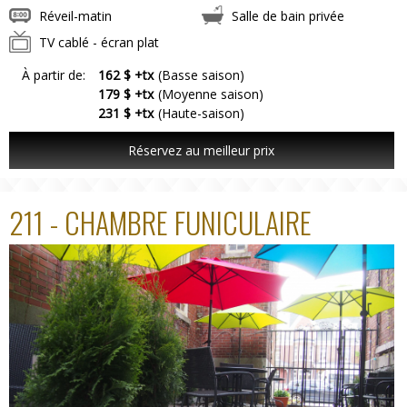
Réveil-matin
Salle de bain privée
TV cablé - écran plat
À partir de:
162 $ +tx
(Basse saison)
179 $ +tx
(Moyenne saison)
231 $ +tx
(Haute-saison)
Réservez au meilleur prix
211 - CHAMBRE FUNICULAIRE