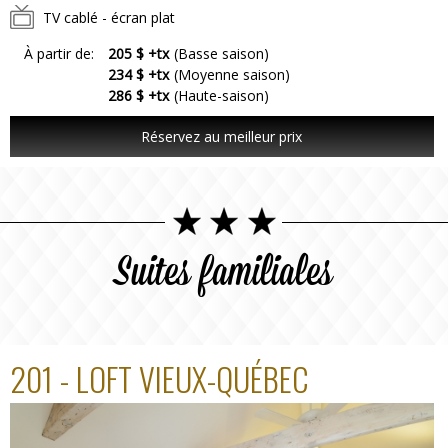
TV cablé - écran plat
À partir de:
205 $ +tx
(Basse saison)
234 $ +tx
(Moyenne saison)
286 $ +tx
(Haute-saison)
Réservez au meilleur prix
Suites familiales
201 - LOFT VIEUX-QUÉBEC