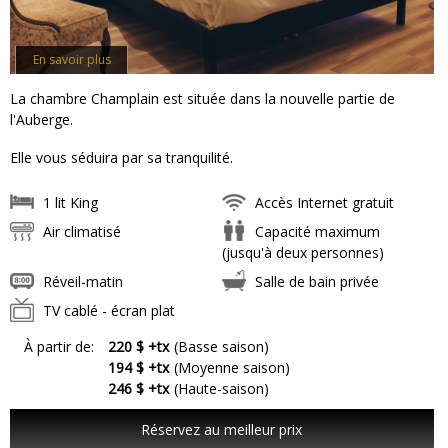
En savoir plus
La chambre Champlain est située dans la nouvelle partie de
l'Auberge.
Elle vous séduira par sa tranquilité.
1 lit King
Accès Internet gratuit
Air climatisé
Capacité maximum
(jusqu'à deux personnes)
Réveil-matin
Salle de bain privée
TV cablé - écran plat
À partir de:
220 $ +tx
(Basse saison)
194 $ +tx
(Moyenne saison)
246 $ +tx
(Haute-saison)
Réservez au meilleur prix