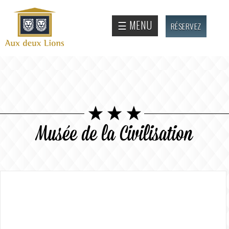
Aller au
contenu
Site
☰ MENU
RÉSERVEZ
principal
officiel
de
l'Auberge
aux deux
lions
Musée de la Civilisation